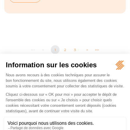
<<
<
1
2
3
>
>>
CATALYSE AVOCAT
2 boulevard Bajon
86000 POITIERS
Tél :
06 13 58 41 64
NOUS LOCALISER
ACCUEIL
PARCOURS