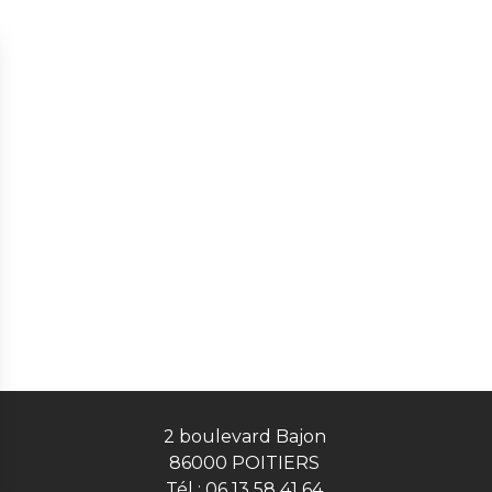
2 boulevard Bajon
86000 POITIERS
Tél :
06 13 58 41 64