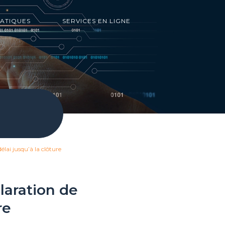
RATIQUES
SERVICES EN LIGNE
élai jusqu’à la clôture
claration de
re