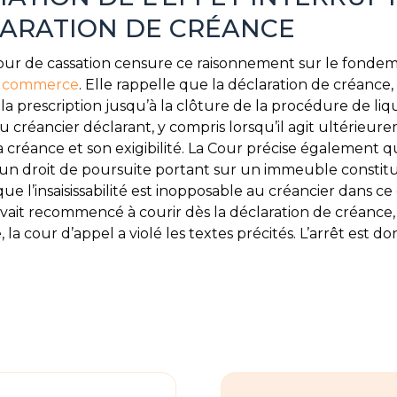
LARATION DE CRÉANCE
 Cour de cassation censure ce raisonnement sur le fondem
de commerce
. Elle rappelle que la déclaration de créanc
la prescription jusqu’à la clôture de la procédure de liqui
au créancier déclarant, y compris lorsqu’il agit ultérieu
a créance et son exigibilité. La Cour précise également q
 droit de poursuite portant sur un immeuble constitua
que l’insaisissabilité est inopposable au créancier dans c
avait recommencé à courir dès la déclaration de créance,
e, la cour d’appel a violé les textes précités. L’arrêt est do