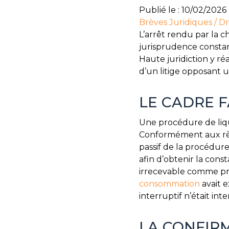
Publié le :
10/02/2026
Brèves Juridiques
/
Dr
L’arrêt rendu par la c
jurisprudence constant
Haute juridiction y réa
d’un litige opposant u
LE CADRE F
Une procédure de liqui
Conformément aux règ
passif de la procédure
afin d’obtenir la const
irrecevable comme pres
consommation
avait e
interruptif n’était int
LA CONFIR