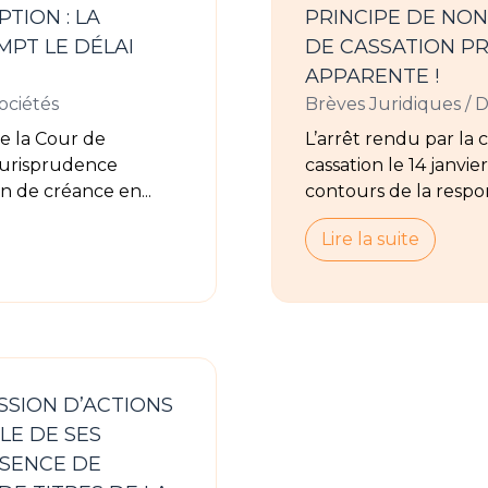
TION : LA
PRINCIPE DE NON
PT LE DÉLAI
DE CASSATION PR
APPARENTE !
sociétés
Brèves Juridiques
/
D
e la Cour de
L’arrêt rendu par la
 jurisprudence
cassation le 14 janvi
on de créance en...
contours de la respon
Lire la suite
SSION D’ACTIONS
LE DE SES
BSENCE DE