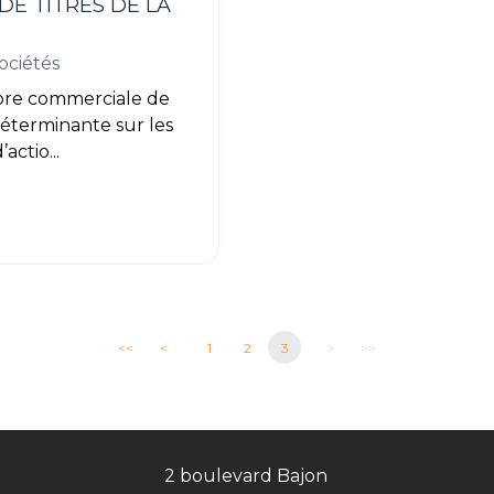
DE TITRES DE LA
sociétés
bre commerciale de
déterminante sur les
actio...
<<
<
1
2
3
>
>>
2 boulevard Bajon