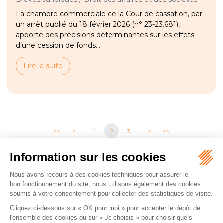
La chambre commerciale de la Cour de cassation, par
un arrêt publié du 18 février 2026 (n° 23-23.681),
apporte des précisions déterminantes sur les effets
d’une cession de fonds...
Lire la suite
<<
<
1
2
3
>
>>
CATALYSE AVOCAT
2 boulevard Bajon
86000 POITIERS
Tél :
06 13 58 41 64